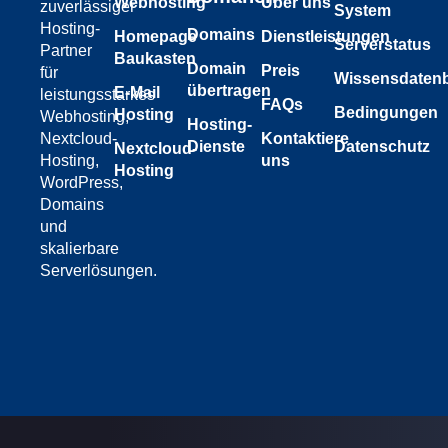
Webhosting
Über uns
zuverlässiger
System
Hosting-
Domains
Homepage
Dienstleistungen
Serverstatus
Partner
Baukasten
Domain
Preis
für
Wissensdaten
übertragen
E-Mail
leistungsstarkes
FAQs
Bedingungen
Hosting
Webhosting,
Hosting-
Nextcloud-
Kontaktiere
Datenschutz
Dienste
Nextcloud-
Hosting,
uns
Hosting
WordPress,
Domains
und
skalierbare
Serverlösungen.