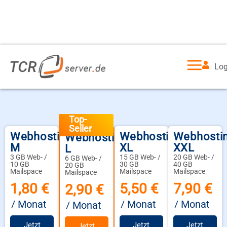
Log
Top-
Seller
Webhosting
Webhosting
Webhosti
Webhosting
M
XL
XXL
L
3 GB Web- /
15 GB Web- /
20 GB Web- /
6 GB Web- /
10 GB
30 GB
40 GB
20 GB
Mailspace
Mailspace
Mailspace
Mailspace
1,80 €
5,50 €
7,90 €
2,90 €
/ Monat
/ Monat
/ Monat
/ Monat
Jetzt
Jetzt
Jetzt
Jetzt