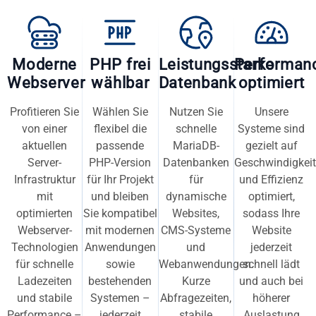
Moderne
PHP frei
Leistungsstarke
Performan
Webserver
wählbar
Datenbank
optimiert
Profitieren Sie
Wählen Sie
Nutzen Sie
Unsere
von einer
flexibel die
schnelle
Systeme sind
aktuellen
passende
MariaDB-
gezielt auf
Server-
PHP-Version
Datenbanken
Geschwindigkeit
Infrastruktur
für Ihr Projekt
für
und Effizienz
mit
und bleiben
dynamische
optimiert,
optimierten
Sie kompatibel
Websites,
sodass Ihre
Webserver-
mit modernen
CMS-Systeme
Website
Technologien
Anwendungen
und
jederzeit
für schnelle
sowie
Webanwendungen.
schnell lädt
Ladezeiten
bestehenden
Kurze
und auch bei
und stabile
Systemen –
Abfragezeiten,
höherer
Performance –
jederzeit
stabile
Auslastung