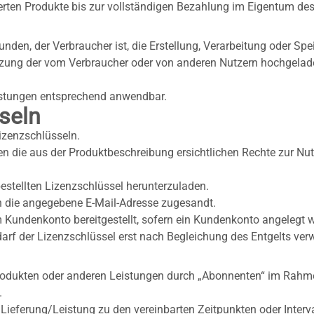
ieferten Produkte bis zur vollständigen Bezahlung im Eigentum de
Kunden, der Verbraucher ist, die Erstellung, Verarbeitung oder S
ung der vom Verbraucher oder von anderen Nutzern hochgeladene
eistungen entsprechend anwendbar.
seln
izenzschlüsseln.
die aus der Produktbeschreibung ersichtlichen Rechte zur Nutzu
bestellten Lizenzschlüssel herunterzuladen.
n die angegebene E-Mail-Adresse zugesandt.
 Kundenkonto bereitgestellt, sofern ein Kundenkonto angelegt 
arf der Lizenzschlüssel erst nach Begleichung des Entgelts ve
odukten oder anderen Leistungen durch „Abonnenten“ im Rahme
.
 Lieferung/Leistung zu den vereinbarten Zeitpunkten oder Inter