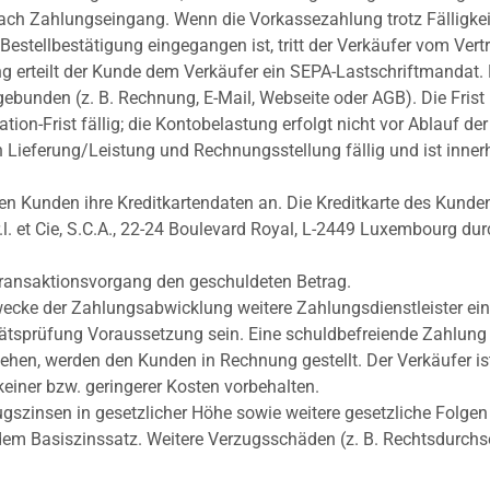
nach Zahlungseingang. Wenn die Vorkassezahlung trotz Fälligkei
stellbestätigung eingegangen ist, tritt der Verkäufer vom Vert
g erteilt der Kunde dem Verkäufer ein SEPA-Lastschriftmandat.
rmgebunden (z. B. Rechnung, E-Mail, Webseite oder AGB). Die Frist b
ion-Frist fällig; die Kontobelastung erfolgt nicht vor Ablauf der 
Lieferung/Leistung und Rechnungsstellung fällig und ist inner
n Kunden ihre Kreditkartendaten an. Die Kreditkarte des Kunden
l. et Cie, S.C.A., 22-24 Boulevard Royal, L-2449 Luxembourg du
ransaktionsvorgang den geschuldeten Betrag.
ke der Zahlungsabwicklung weitere Zahlungsdienstleister einse
sprüfung Voraussetzung sein. Eine schuldbefreiende Zahlung k
ehen, werden den Kunden in Rechnung gestellt. Der Verkäufer i
einer bzw. geringerer Kosten vorbehalten.
zugszinsen in gesetzlicher Höhe sowie weitere gesetzliche Folge
em Basiszinssatz. Weitere Verzugsschäden (z. B. Rechtsdurchs