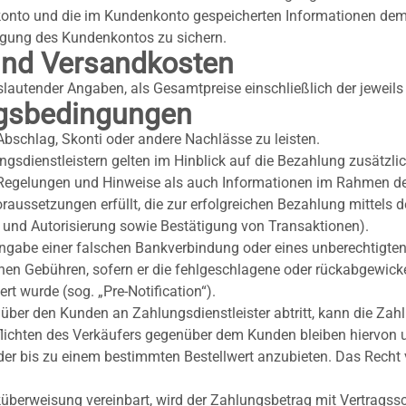
nto und die im Kundenkonto gespeicherten Informationen dem K
igung des Kundenkontos zu sichern.
 und Versandkosten
slautender Angaben, als Gesamtpreise einschließlich der jeweil
ngsbedingungen
Abschlag, Skonti oder andere Nachlässe zu leisten.
ngsdienstleistern gelten im Hinblick auf die Bezahlung zusätz
e Regelungen und Hinweise als auch Informationen im Rahmen 
aussetzungen erfüllt, die zur erfolgreichen Bezahlung mittels de
 und Autorisierung sowie Bestätigung von Transaktionen).
gabe einer falschen Bankverbindung oder eines unberechtigten
nen Gebühren, sofern er die fehlgeschlagene oder rückabgewick
t wurde (sog. „Pre-Notification“).
ber den Kunden an Zahlungsdienstleister abtritt, kann die Zahl
pflichten des Verkäufers gegenüber dem Kunden bleiben hiervon 
oder bis zu einem bestimmten Bestellwert anzubieten. Das Recht
erweisung vereinbart, wird der Zahlungsbetrag mit Vertragssch