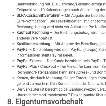
Bankverbindung mit. Die Lieferung/Leistung erfolgt 
Zeitpunkt von 10 Kalendertagen nach Absendung der Be
SEPA-Lastschriftverfahren
– Mit Abgabe der Bestellun
(„Pre-Notification“). Die Pre-Notification ist nicht fo
Rechnungsbetrag wird nicht vor Ablauf der Pre-Notificat
Kauf auf Rechnung
– Der Rechnungsbetrag wird nach 
anderes vereinbart ist.
Kreditkartenzahlung
– Mit Abgabe der Bestellung gebe
PayPal
– Die Zahlung wird über PayPal (Europe) S.à r.
Informationen stellt PayPal bereit.
PayPal Express
– Der Kunde bezahlt mittels PayPal-T
PayPal Plus / Checkout
– Der Verkäufer kann zum Zwec
Rechnung/Ratenzahlung kann eine Adress- und Bonität
Kosten, die durch Mahnung fälliger Forderungen entst
geltend zu machen. Den Kunden bleibt der Nachweis k
Der Verkäufer ist berechtigt, bei Zahlungsverzug Ver
Unternehmer sind, mindestens 7 Prozentpunkte über d
8. Eigentumsvorbehalt