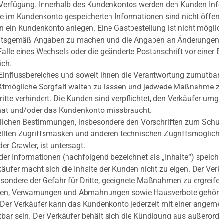
 Verfügung. Innerhalb des Kundenkontos werden den Kunden Inf
e im Kundenkonto gespeicherten Informationen sind nicht öffent
 ein Kundenkonto anlegen. Eine Gastbestellung ist nicht mögli
eitsgemäß Angaben zu machen und die Angaben an Änderungen d
 Falle eines Wechsels oder die geänderte Postanschrift vor einer 
ich.
nflussbereiches und soweit ihnen die Verantwortung zumutbar is
ögliche Sorgfalt walten zu lassen und jedwede Maßnahme zu e
itte verhindert. Die Kunden sind verpflichtet, den Verkäufer u
 hat und/oder das Kundenkonto missbraucht.
lichen Bestimmungen, insbesondere den Vorschriften zum Schu
tellten Zugriffsmasken und anderen technischen Zugriffsmöglich
er Crawler, ist untersagt.
r Informationen (nachfolgend bezeichnet als „Inhalte“) speiche
rkäufer macht sich die Inhalte der Kunden nicht zu eigen. Der Ve
esondere der Gefahr für Dritte, geeignete Maßnahmen zu ergrei
ngen, Verwarnungen und Abmahnungen sowie Hausverbote gehör
er Verkäufer kann das Kundenkonto jederzeit mit einer angemess
r sein. Der Verkäufer behält sich die Kündigung aus außerord