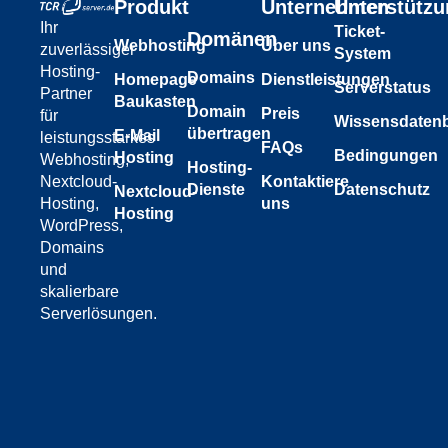
Produkt
Unternehmen
Unterstütz
Ihr
Ticket-
Domänen
Webhosting
Über uns
zuverlässiger
System
Hosting-
Domains
Homepage
Dienstleistungen
Serverstatus
Partner
Baukasten
Domain
Preis
für
Wissensdaten
übertragen
E-Mail
leistungsstarkes
FAQs
Bedingungen
Hosting
Webhosting,
Hosting-
Nextcloud-
Kontaktiere
Datenschutz
Dienste
Nextcloud-
Hosting,
uns
Hosting
WordPress,
Domains
und
skalierbare
Serverlösungen.