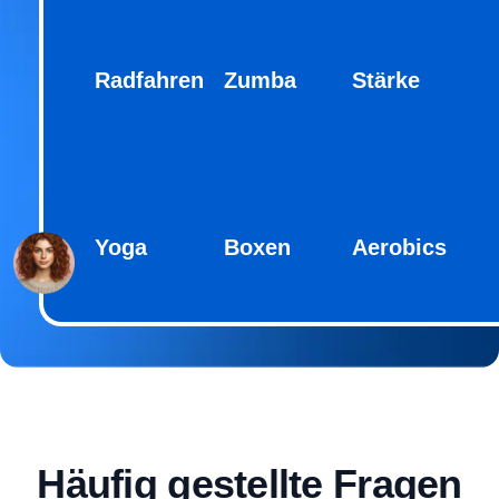
Radfahren
Zumba
Stärke
Yoga
Boxen
Aerobics
Häufig gestellte Fragen