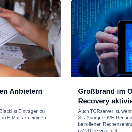
gen Anbietern
Großbrand im O
Recovery aktivie
Blacklist Einträgen zu
Auch TCRserver ist, wen
von E-Mails zu einigen
Straßburger OVH Rechenz
betroffenen Rechenzentru
ns2.TCRserver.net.