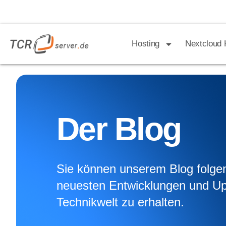
Hosting
Nextcloud 
Der Blog
Sie können unserem Blog folge
neuesten Entwicklungen und Up
Technikwelt zu erhalten.