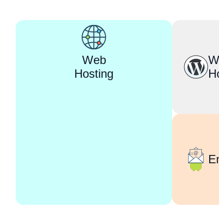
Web
W
Hosting
H
E