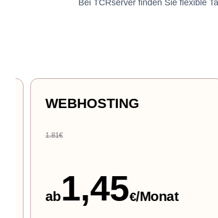
Bei TCRserver finden Sie flexible Ta
NEXTCLOUD-HOSTING
Kostenlos