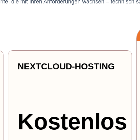
rife, die mit Ihren Anforderungen wachsen – technisch sau
Best Seller
CLOUD HOSTING
5.64€
3,95
ab
/Monat
€