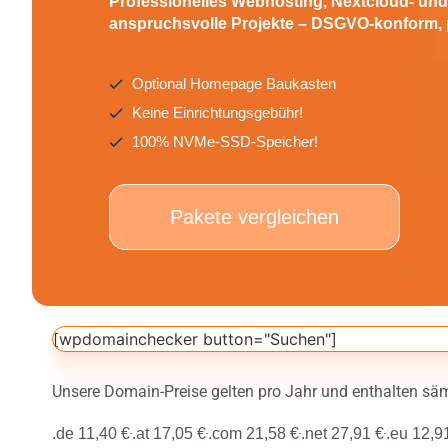
Professionelles Webhosting, Nextcloud- un
anspruchsvolle Projekte – DSGVO-konform, 
Optional Homepage Baukasten
Keine Einrichtungsgebühr!
100% NVMe-SSD-Speicher!
Pakete vergleichen
[wpdomainchecker button="Suchen"]
Unsere Domain-Preise gelten pro Jahr und enthalten säm
.de 11,40 €
.at 17,05 €
.com 21,58 €
.net 27,91 €
.eu 12,9