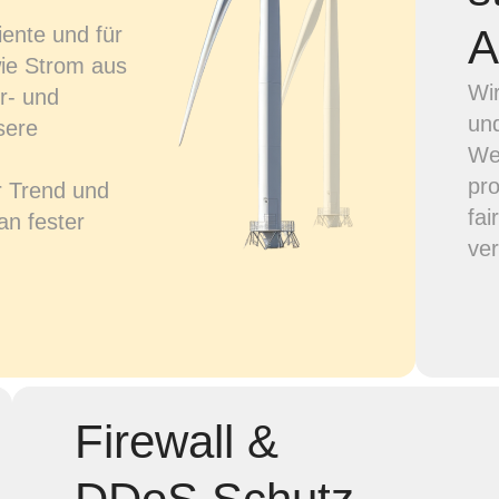
A
iente und für
wie Strom aus
Wir
r- und
und
sere
We
pro
er Trend und
fai
an fester
ver
Firewall &