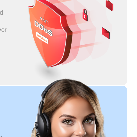
nd
vor